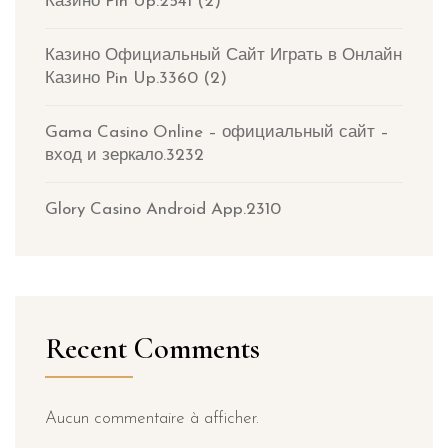
Казино Pin Up.2541 (2)
Казино Официальный Сайт Играть в Онлайн
Казино Pin Up.3360 (2)
Gama Casino Online – официальный сайт –
вход и зеркало.3232
Glory Casino Android App.2310
Recent Comments
Aucun commentaire à afficher.