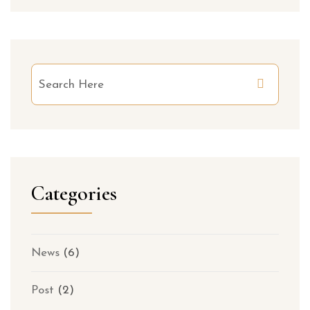
Categories
News
(6)
Post
(2)