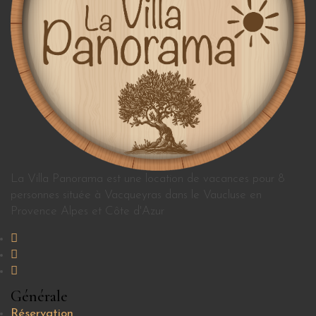
La Villa Panorama est une location de vacances pour 8
personnes située à Vacqueyras dans le Vaucluse en
Provence Alpes et Côte d'Azur
Générale
Réservation