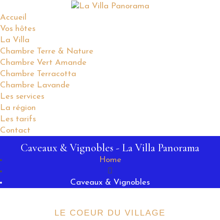
Accueil
Vos hôtes
La Villa
Chambre Terre & Nature
Chambre Vert Amande
Chambre Terracotta
Chambre Lavande
Les services
La région
Les tarifs
Contact
Caveaux & Vignobles - La Villa Panorama
Home
Caveaux & Vignobles
LE COEUR DU VILLAGE