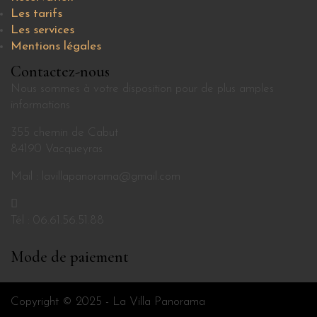
Les tarifs
Les services
Mentions légales
Contactez-nous
Nous sommes à votre disposition pour de plus amples
informations
355 chemin de Cabut
84190 Vacqueyras
Mail : lavillapanorama@gmail.com
Tél : 06.61.56.51.88
Mode de paiement
Copyright © 2025 - La Villa Panorama