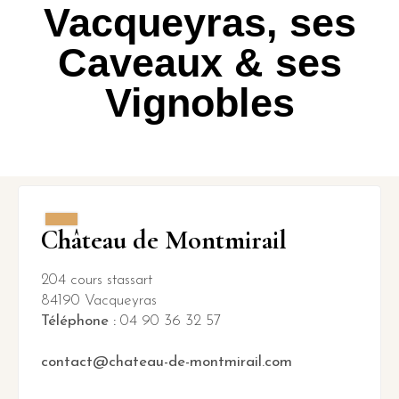
Vacqueyras, ses
Caveaux & ses
Vignobles
Château de Montmirail
204 cours stassart
84190 Vacqueyras
Téléphone :
04 90 36 32 57
contact@chateau-de-montmirail.com