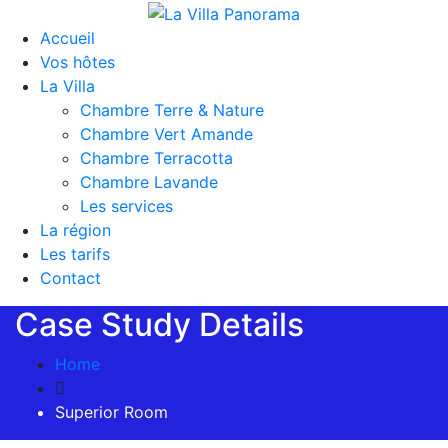
Accueil
Vos hôtes
La Villa
Chambre Terre & Nature
Chambre Vert Amande
Chambre Terracotta
Chambre Lavande
Les services
La région
Les tarifs
Contact
Case Study Details
Home
Superior Room