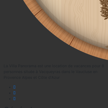
La Villa Panorama est une location de vacances pour 8
personnes située à Vacqueyras dans le Vaucluse en
Provence Alpes et Côte d'Azur