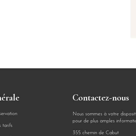
érale
Contactez-nous
servation
Nous sommes à votre disposit
pour de plus amples informati
 tarifs
355 chemin de Cabut