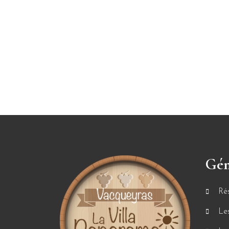
Gén
Ré
Les