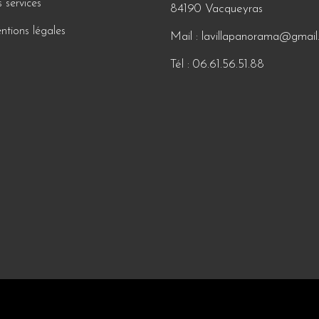
 services
84190 Vacqueyras
ntions légales
Mail : lavillapanorama@gmai
Tél : 06.61.56.51.88