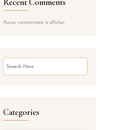
Recent Comments
Aucun commentaire à afficher.
Categories