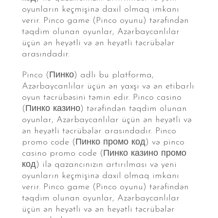
oyunların keçmişinə daxil olmaq imkanı
verir. Pinco game (Pinco oyunu) tərəfindən
təqdim olunan oyunlar, Azərbaycanlılar
üçün ən heyətli və ən heyətli təcrübələr
arasındadır.
Pinco (Пинко) adlı bu platforma,
Azərbaycanlılar üçün ən yaxşı və ən etibarlı
oyun təcrübəsini təmin edir. Pinco casino
(Пинко казино) tərəfindən təqdim olunan
oyunlar, Azərbaycanlılar üçün ən heyətli və
ən heyətli təcrübələr arasındadır. Pinco
promo code (Пинко промо код) və pinco
casino promo code (Пинко казино промо
код) ilə qazancınızın artırılması və yeni
oyunların keçmişinə daxil olmaq imkanı
verir. Pinco game (Pinco oyunu) tərəfindən
təqdim olunan oyunlar, Azərbaycanlılar
üçün ən heyətli və ən heyətli təcrübələr