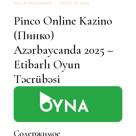
VILLA-PANORAMA
AOÛT 13, 2025
Pinco Online Kazino
(Пинко)
Azərbaycanda 2025 –
Etibarlı Oyun
Təcrübəsi
▶️
OYNA
Содержимое