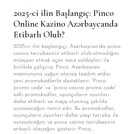
2025-ci ilin Başlangıç: Pinco
Online Kazino Azərbaycanda
Etibarlı Olub?
2025-ci ilin başlangıçı, Azərbaycan’da pinco
casino təcrübəsinin etibarlı olub-olmadığını
müəyyən etmək üçün necə yoldaşları ilə
birlikdə çalışırıq. Pinco, Azərbaycan
məzmununa uyğun olaraq təqdim etdiyi
yeni promokodlarla dəstəklənir. “Pinco
promo code” və “pinco casino promo code”
adlı promokodlar, oyunçuların oyunları
daha etibarlı və məşq olunmuş şəkildə
oynayacağını təmin edir. Bu promokodlar,
oyunçuların oyunları daha yaxşı təcrübə ilə
oynayacağını və pinco casino təcrübəsinin
etibarlı olacağını göstərir. Pinco,