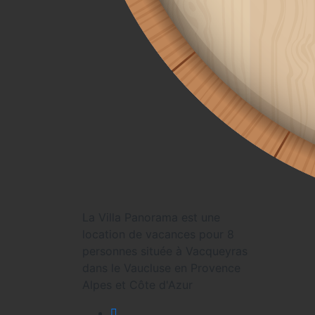
La Villa Panorama est une
location de vacances pour 8
personnes située à Vacqueyras
dans le Vaucluse en Provence
Alpes et Côte d'Azur