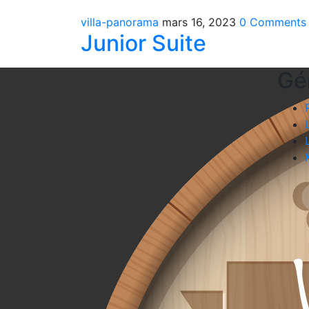
villa-panorama
mars 16, 2023
0 Comments
Junior Suite
Gé