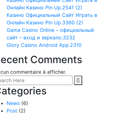
Казино Официальный Сайт Играть в
Онлайн Казино Pin Up.2541 (2)
Казино Официальный Сайт Играть в
Онлайн Казино Pin Up.3360 (2)
Gama Casino Online – официальный
сайт – вход и зеркало.3232
Glory Casino Android App.2310
ecent Comments
cun commentaire à afficher.
ategories
News
(6)
Post
(2)